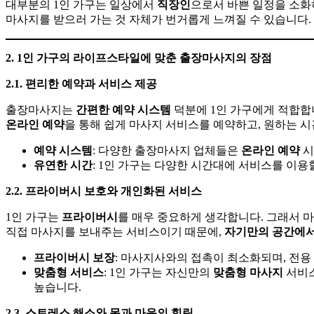
대부분의 1인 가구는 일상에서
직장인
으로서 바쁜 일정을 소화
마사지를 받으러 가는 것 자체가 번거롭게 느껴질 수 있습니다
2. 1
인
가구의
라이프스타일에
맞춘
출장마사지의
장점
2.1.
편리한
예약과
서비스
제공
출장마사지는
간편한
예약
시스템
덕분에 1인 가구에게 적합합니
온라인
예약
을 통해 쉽게 마사지 서비스를 예약하고, 원하는 
예약
시스템
: 다양한 출장마사지 업체들은
온라인
예약
시
유연한
시간
: 1인 가구는 다양한 시간대에 서비스를 이용
2.2.
프라이버시
보호와
개인화된
서비스
1인 가구는
프라이버시
를 매우 중요하게 생각합니다. 그래서 
직접 마사지를 보내주는 서비스이기 때문에,
자기만의
공간에
프라이버시
보장
: 마사지사와의 접촉이 최소화되며, 전용
맞춤형
서비스
: 1인 가구는 자신만의
맞춤형
마사지
서비스
높습니다.
2.3.
스트레스
해소와
몸과
마음의
힐링