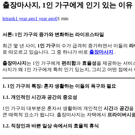
출장마사지, 1인 가구에게 인기 있는 이유
letrank
1 year ago
1 year ago
0
1 min
서론
: 1
인
가구의
증가와
변화하는
라이프스타일
최근 몇 년 사이,
1
인
가구
의 수가 급격히 증가하면서 이들의
라
로 떠오르고 있습니다. 그 중 하나가 바로
출장마사지
.
출장마사지
는 1인 가구에게
편리함
과
효율성
을 제공하는 서비
사지가 왜 1인 가구에게 특히 인기 있는지, 그리고 어떤 점에
1. 1
인
가구의
특징
:
혼자
생활하는
이들의
욕구와
필요
1.1.
개인적인
시간과
공간의
중요성
1인 가구의 대부분은 혼자서 생활하며 개인적인
시간
과
공간
을
큰 매력적 요소가 됩니다. 출장마사지는 자택에서
프라이버시
1.2.
직장인과
바쁜
일상
속에서의
효율적
휴식