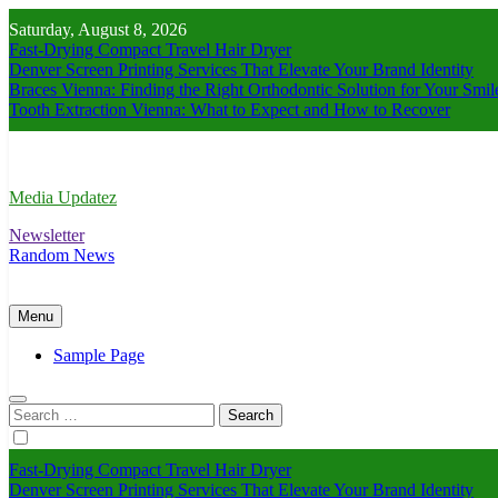
Skip
Saturday, August 8, 2026
to
Fast-Drying Compact Travel Hair Dryer
content
Denver Screen Printing Services That Elevate Your Brand Identity
Braces Vienna: Finding the Right Orthodontic Solution for Your Smil
Tooth Extraction Vienna: What to Expect and How to Recover
Media Updatez
Newsletter
Random News
Menu
Sample Page
Search
for:
Fast-Drying Compact Travel Hair Dryer
Denver Screen Printing Services That Elevate Your Brand Identity