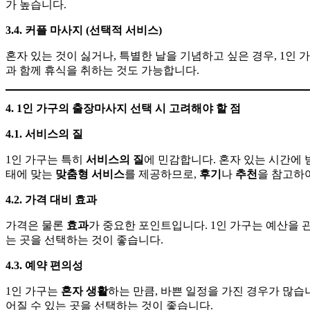
가 높습니다.
3.4.
커플
마사지
(
선택적
서비스
)
혼자 있는 것이 싫거나, 특별한 날을 기념하고 싶은 경우, 1인
과 함께 휴식을 취하는 것도 가능합니다.
4. 1
인
가구의
출장마사지
선택
시
고려해야
할
점
4.1.
서비스의
질
1인 가구는 특히
서비스의
질
에 민감합니다. 혼자 있는 시간에
태에 맞는
맞춤형
서비스
를 제공하므로,
후기
나
추천
을 참고하
4.2.
가격
대비
효과
가격은 물론
효과
가 중요한 포인트입니다. 1인 가구는 예산을
는 곳을 선택하는 것이 좋습니다.
4.3.
예약
편의성
1인 가구는
혼자
생활
하는 만큼, 바쁜 일정을 가진 경우가 많습
어질 수 있는 곳을 선택하는 것이 좋습니다.