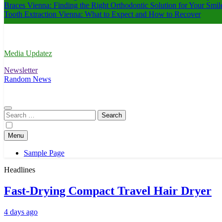
Braces Vienna: Finding the Right Orthodontic Solution for Your Smil
Tooth Extraction Vienna: What to Expect and How to Recover
Media Updatez
Newsletter
Random News
Search
for:
Menu
Sample Page
Headlines
Fast-Drying Compact Travel Hair Dryer
4 days ago