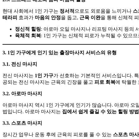
현대 사회에서 1인 가구는
정서적
으로도 외로움을 느끼거나
스
테라피
효과가
마음의
안정
을 돕고,
근육
이완
을 통해 신체적 
정신적
힐링
: 아로마 오일 마사지나 리프팅 마사지 등의
육체적
회복
: 1인 가구는 신체적 피로가 누적될 수 있으므
3. 1
인
가구에게
인기
있는
출장마사지
서비스의
유형
3.1.
전신
마사지
전신 마사지는
1
인
가구
가 선호하는 기본적인 서비스입니다. 
공되는 전신 마사지는 근육의 긴장을 풀고
피로
회복
에 탁월한
3.2.
아로마
마사지
아로마 마사지 역시 1인 가구에게 인기가 많습니다. 아로마 
법입니다. 아로마 마사지는
집에서
쉽게
즐길
수
있는
힐링
방법
3.3.
스포츠
마사지
장시간 업무나 운동 후에 근육의 피로를 풀 수 있는
스포츠
마사