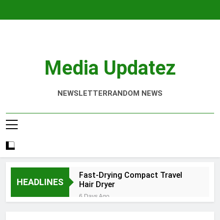
Skip
to
content
Media Updatez
NEWSLETTER
RANDOM NEWS
Fast-Drying Compact Travel
HEADLINES
Hair Dryer
6 Days Ago
Denver Screen Printing Services
That Elevate Your Brand