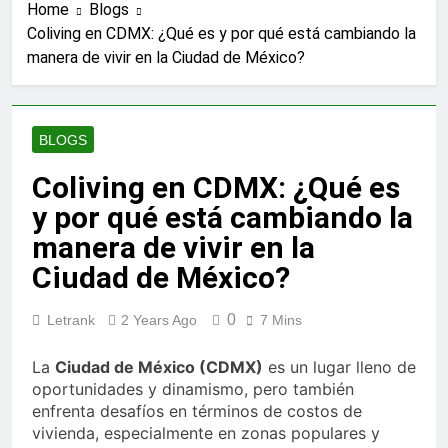
Home
Blogs
Identity
4 Months Ago
Coliving en CDMX: ¿Qué es y por qué está cambiando la
Braces Vienna: Finding the
manera de vivir en la Ciudad de México?
Right Orthodontic Solution for
Your Smile Goals
4 Months Ago
Tooth Extraction Vienna: What
to Expect and How to Recover
BLOGS
5 Months Ago
Renta de Estudio para Podcast:
Coliving en CDMX: ¿Qué es
La Mejor Opción Profesional y
y por qué está cambiando la
Flexible en CDMX
5 Months Ago
Lokale badkamer aannemer: de
manera de vivir en la
slimme keuze voor een perfecte
Ciudad de México?
badkamerrenovatie
5 Months Ago
Auction Access: The Ultimate
0
Letrank
2 Years Ago
7 Mins
Guide to Unlocking Dealer-Only
Car Auctions
5 Months Ago
La
Ciudad de México (CDMX)
es un lugar lleno de
Oral Hygiene Vienna: Building
oportunidades y dinamismo, pero también
Habits That Protect Your Smile
for Life
enfrenta desafíos en términos de costos de
5 Months Ago
vivienda, especialmente en zonas populares y
Thawing Adalah and Proper