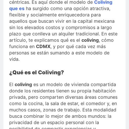
céntricas. Es aquí donde el modelo de
Coliving
Food Handling
que es
ha surgido como una opción atractiva,
5 Months Ago
flexible y socialmente enriquecedora para
Thawing Adalah in Household
aquellos que buscan vivir en la capital mexicana
Use
sin los elevados costos y compromisos a largo
5 Months Ago
plazo que conlleva un alquiler tradicional. En este
artículo, te explicamos qué es el
coliving
, cómo
funciona en
CDMX
, y por qué cada vez más
personas se están sumando a este modelo de
vida.
¿Qué es el Coliving?
El
coliving
es un modelo de vivienda compartida
donde los residentes tienen su propia habitación
privada, pero comparten diversas áreas comunes
como la cocina, la sala de estar, el comedor y, en
muchos casos, zonas de trabajo. Esta modalidad
busca combinar lo mejor de ambos mundos: la
privacidad de un espacio personal con la
posibilidad de compartir experiencias y